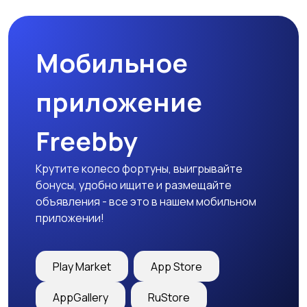
Мобильное
Медицина
Начало карьеры
приложение
Freebby
Образование и наука
Офисный персонал
Крутите колесо фортуны, выигрывайте
бонусы, удобно ищите и размещайте
объявления - все это в нашем мобильном
приложении!
Перевозки, склад,
Продажи
закупки
Play Market
App Store
AppGallery
RuStore