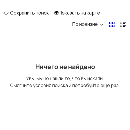
клининг
👉 Сохранить поиск
🌍Показать на карте
По новизне
Госслужба
Добыча сырья,
энергетика
Домашний персонал
Издательства и СМИ
Ничего не найдено
Увы, мы не нашли то, что вы искали.
Смягчите условия поиска и попробуйте еще раз.
Информационные
Искусство и
технологии
развлечения
Магазины
Маркетинг и реклама