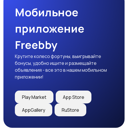
Мобильное
Медицина
Начало карьеры
приложение
Freebby
Образование и наука
Офисный персонал
Крутите колесо фортуны, выигрывайте
бонусы, удобно ищите и размещайте
объявления - все это в нашем мобильном
приложении!
Перевозки, склад,
Продажи
закупки
Play Market
App Store
AppGallery
RuStore
Производство
Рестораны и
общепит