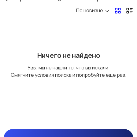
По новизне
Госслужба
Добыча сырья,
энергетика
Домашний персонал
Издательства и СМИ
Ничего не найдено
Увы, мы не нашли то, что вы искали.
Смягчите условия поиска и попробуйте еще раз.
Информационные
Искусство и
технологии
развлечения
Магазины
Маркетинг и реклама