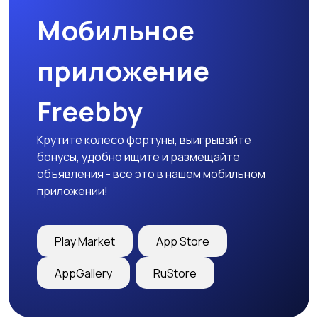
Мобильное
Медицина
Начало карьеры
приложение
Freebby
Образование и наука
Офисный персонал
Крутите колесо фортуны, выигрывайте
бонусы, удобно ищите и размещайте
объявления - все это в нашем мобильном
приложении!
Перевозки, склад,
Продажи
закупки
Play Market
App Store
AppGallery
RuStore
Производство
Рестораны и
общепит