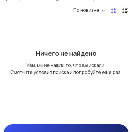
По новизне
Госслужба
Добыча сырья,
энергетика
Домашний персонал
Издательства и СМИ
Ничего не найдено
Увы, мы не нашли то, что вы искали.
Смягчите условия поиска и попробуйте еще раз.
Информационные
Искусство и
технологии
развлечения
Магазины
Маркетинг и реклама