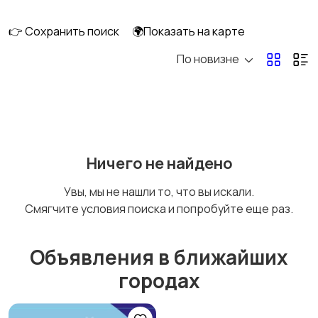
перевозки
👉 Сохранить поиск
🌍Показать на карте
По новизне
Ремонт и
IT, интернет, телеком
строительство
Деловые услуги
Уборка и клининг
Ничего не найдено
Увы, мы не нашли то, что вы искали.
Смягчите условия поиска и попробуйте еще раз.
Автоуслуги
Ремонт техники
Объявления в ближайших
городах
Организация
Фото- и видеосъемка