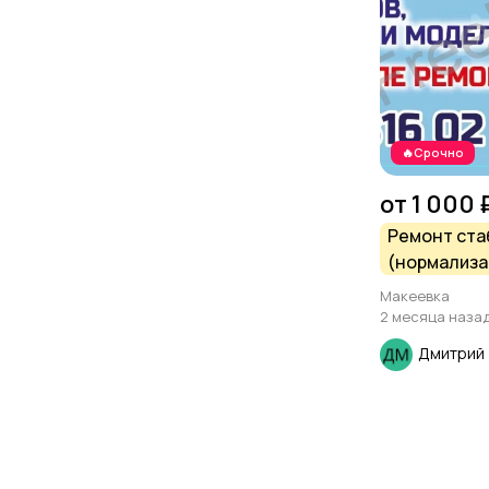
🔥Срочно
от 1 000 
Ремонт ста
(нормализа
напряжения
Макеевка
типов, мощ
2 месяца наза
моделей.
Дмитрий