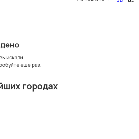
йдено
 вы искали.
робуйте еще раз.
йших городах