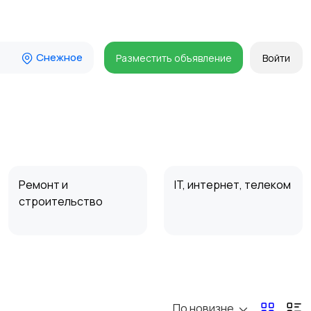
Снежное
Разместить объявление
Войти
Ремонт и
IT, интернет, телеком
строительство
Организация
Фото- и видеосъемка
праздников
По новизне