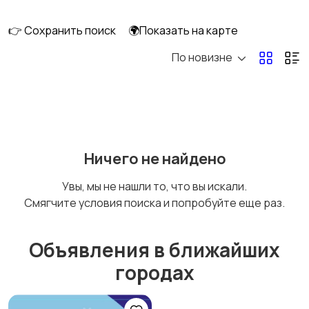
перевозки
👉 Сохранить поиск
🌍Показать на карте
По новизне
Ремонт и
IT, интернет, телеком
строительство
Деловые услуги
Уборка и клининг
Ничего не найдено
Увы, мы не нашли то, что вы искали.
Смягчите условия поиска и попробуйте еще раз.
Автоуслуги
Ремонт техники
Объявления в ближайших
городах
Организация
Фото- и видеосъемка