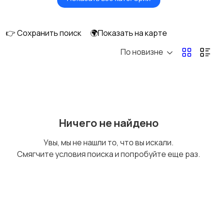
Фены и стайлеры
Напольные весы
👉 Сохранить поиск
🌍Показать на карте
По новизне
Машинки для стрижки
Бритвы и эпиляторы
и триммеры
Ничего не найдено
Увы, мы не нашли то, что вы искали.
Смягчите условия поиска и попробуйте еще раз.