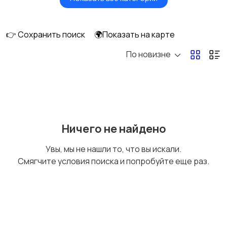
Фены и стайлеры
Напольные весы
👉 Сохранить поиск
🌍Показать на карте
По новизне
Машинки для стрижки
Бритвы и эпиляторы
и триммеры
Ничего не найдено
Увы, мы не нашли то, что вы искали.
Смягчите условия поиска и попробуйте еще раз.