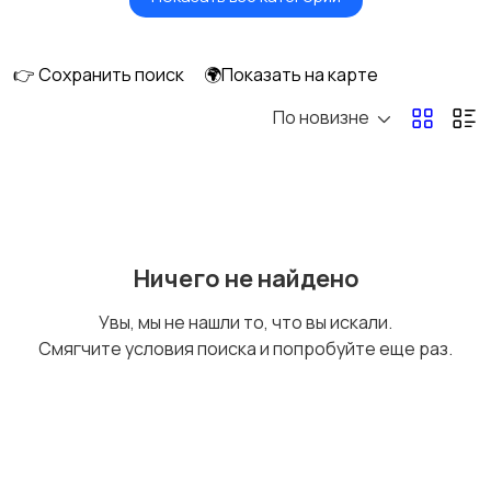
Мониторы
Клавиатуры и мыши
👉 Сохранить поиск
🌍Показать на карте
По новизне
Оргтехника и
Сетевое
расходники
оборудование
Мультимедиа
Накопители данных и
Ничего не найдено
картридеры
Увы, мы не нашли то, что вы искали.
Смягчите условия поиска и попробуйте еще раз.
Программное
Рули, джойстики,
обеспечение
геймпады