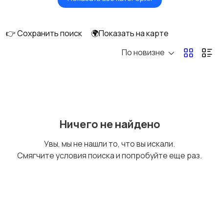
Мониторы
Клавиатуры и мыши
👉 Сохранить поиск
🌍Показать на карте
По новизне
Оргтехника и
Сетевое
расходники
оборудование
Мультимедиа
Накопители данных и
Ничего не найдено
картридеры
Увы, мы не нашли то, что вы искали.
Смягчите условия поиска и попробуйте еще раз.
Программное
Рули, джойстики,
обеспечение
геймпады