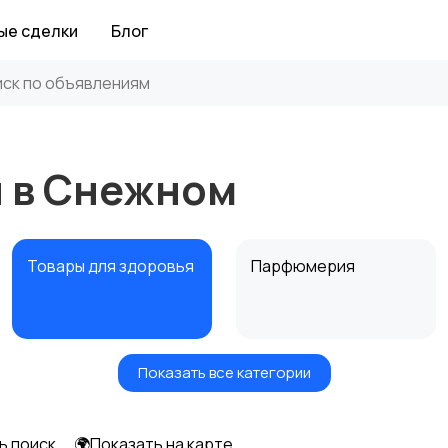
ые сделки
Блог
я в Снежном
Товары для здоровья
Парфюмерия
Показать все категории
Средства для
Другое
гигиены
ь поиск
🌍Показать на карте