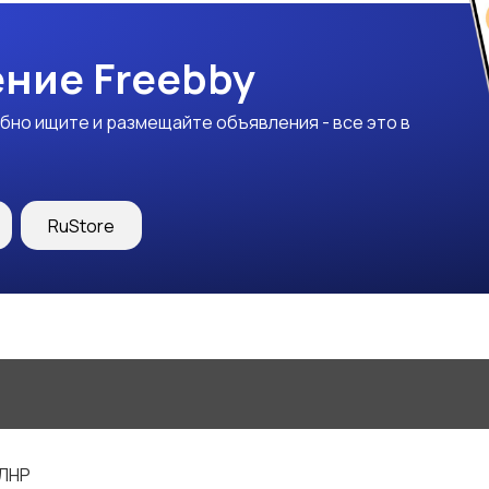
ние Freebby
бно ищите и размещайте объявления - все это в
RuStore
 ЛНР