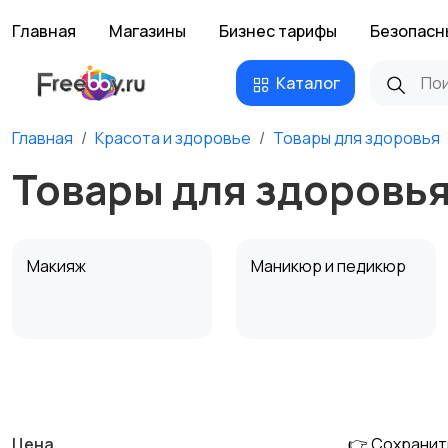
Главная
Магазины
Бизнес тарифы
Безопасн
Каталог
Главная
Красота и здоровье
Товары для здоровья
Товары для здоровь
Макияж
Маникюр и педикюр
Тату и татуаж
Солярии и загар
Цена
👉 Сохранит