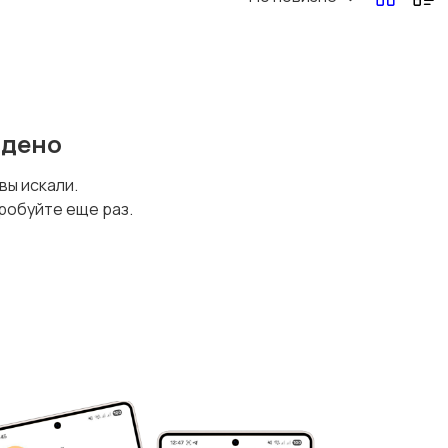
йдено
 вы искали.
робуйте еще раз.