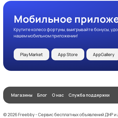
Мобильное приложе
Крутите колесо фортуны, выигрывайте бонусы, удо
нашем мобильном приложении!
Play Market
App Store
AppGallery
Магазины
Блог
О нас
Служба поддержки
© 2026 Freebby - Сервис бесплатных объявлений ДНР и