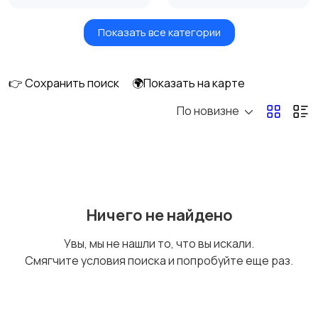
Показать все категории
Товары для здоровья
Парфюмерия
👉 Сохранить поиск
🌍Показать на карте
По новизне
Уход за волосами
Уход за кожей
Тату и татуаж
Солярии и загар
Ничего не найдено
Увы, мы не нашли то, что вы искали.
Смягчите условия поиска и попробуйте еще раз.
Средства для
Другое
гигиены