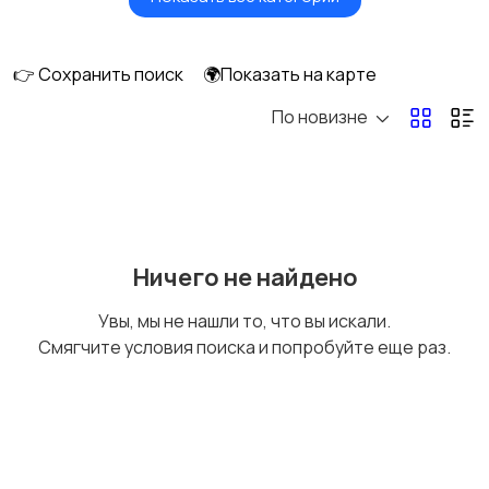
Бытовые услуги и
Высший менеджмент
клининг
👉 Сохранить поиск
🌍Показать на карте
По новизне
Госслужба
Добыча сырья,
энергетика
Домашний персонал
Издательства и СМИ
Ничего не найдено
Увы, мы не нашли то, что вы искали.
Смягчите условия поиска и попробуйте еще раз.
Информационные
Искусство и
технологии
развлечения