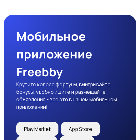
Магазины
Маркетинг и реклама
Мобильное
Медицина
Начало карьеры
приложение
Freebby
Образование и наука
Офисный персонал
Крутите колесо фортуны, выигрывайте
бонусы, удобно ищите и размещайте
объявления - все это в нашем мобильном
приложении!
Перевозки, склад,
Продажи
закупки
Play Market
App Store