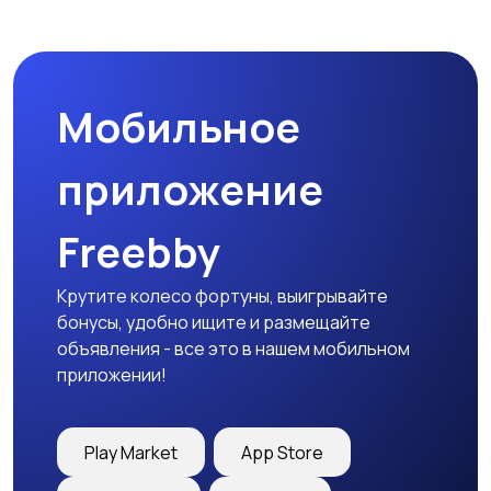
Магазины
Маркетинг и реклама
Мобильное
Медицина
Начало карьеры
приложение
Freebby
Образование и наука
Офисный персонал
Крутите колесо фортуны, выигрывайте
бонусы, удобно ищите и размещайте
объявления - все это в нашем мобильном
приложении!
Перевозки, склад,
Продажи
закупки
Play Market
App Store