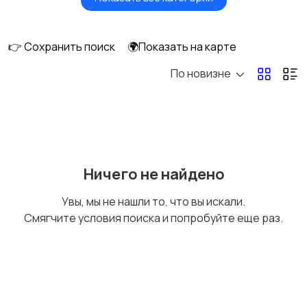
Бытовые услуги и
Высший менеджмент
клининг
👉 Сохранить поиск
🌍Показать на карте
По новизне
Госслужба
Добыча сырья,
энергетика
Домашний персонал
Издательства и СМИ
Ничего не найдено
Увы, мы не нашли то, что вы искали.
Смягчите условия поиска и попробуйте еще раз.
Информационные
Искусство и
технологии
развлечения