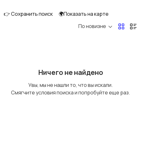
👉 Сохранить поиск
🌍Показать на карте
По новизне
Кормление и питание
Купание
Детская мебель
Подгузники и горшки
Ничего не найдено
Увы, мы не нашли то, что вы искали.
Смягчите условия поиска и попробуйте еще раз.
Радио- и видеоняни
Товары для мам
Товары для учебы
Прочие детские