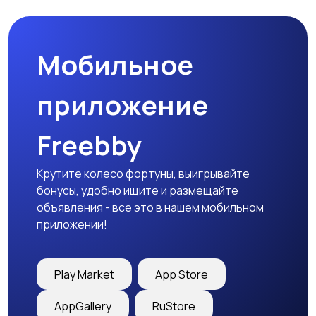
товары
Мобильное
Детская одежда
Детская обувь
приложение
Freebby
Детский транспорт
Крутите колесо фортуны, выигрывайте
бонусы, удобно ищите и размещайте
объявления - все это в нашем мобильном
приложении!
Play Market
App Store
AppGallery
RuStore