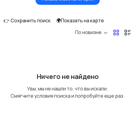
Будущим мамам
Верхняя одежда
👉 Сохранить поиск
🌍Показать на карте
По новизне
Головные уборы
Домашняя одежда
Комбинезоны
Купальники
Ничего не найдено
Увы, мы не нашли то, что вы искали.
Смягчите условия поиска и попробуйте еще раз.
Нижнее белье
Обувь