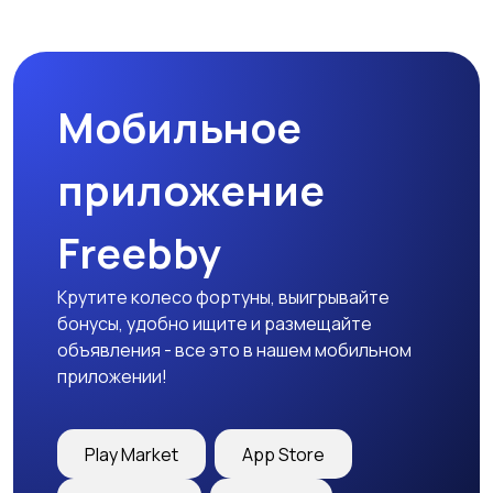
Пиджаки и костюмы
Платья и юбки
Мобильное
Трикотаж
Спортивная одежда
приложение
Freebby
Футболки и топы
Штаны и шорты
Крутите колесо фортуны, выигрывайте
бонусы, удобно ищите и размещайте
объявления - все это в нашем мобильном
приложении!
Другая женская
одежда
Play Market
App Store