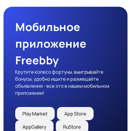
природе
дартс
Мобильное
Тренажеры и фитнес
Спортивное питание
приложение
Freebby
Другое
Крутите колесо фортуны, выигрывайте
бонусы, удобно ищите и размещайте
объявления - все это в нашем мобильном
приложении!
Play Market
App Store
AppGallery
RuStore