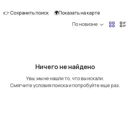
скейтбординг
гироскутеры
👉 Сохранить поиск
🌍Показать на карте
По новизне
Бильярд и боулинг
Водные виды спорта
Единоборства
Зимние виды спорта
Ничего не найдено
Увы, мы не нашли то, что вы искали.
Смягчите условия поиска и попробуйте еще раз.
Игры с мячом
Охота и рыбалка
Туризм и отдых на
Теннис, бадминтон,