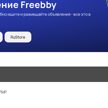
ние Freebby
бно ищите и размещайте объявления - все это в
RuStore
 ЛНР