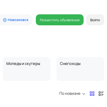
Новоазовск
Разместить объявление
Войти
Мопеды и скутеры
Снегоходы
По новизне