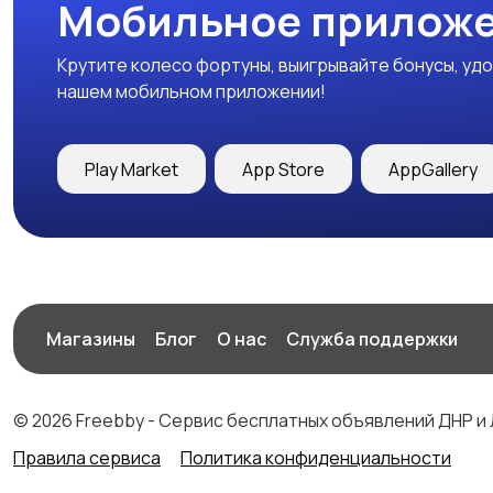
Мобильное приложе
Крутите колесо фортуны, выигрывайте бонусы, удо
нашем мобильном приложении!
Play Market
App Store
AppGallery
Магазины
Блог
О нас
Служба поддержки
© 2026 Freebby - Сервис бесплатных объявлений ДНР и
Правила сервиса
Политика конфиденциальности