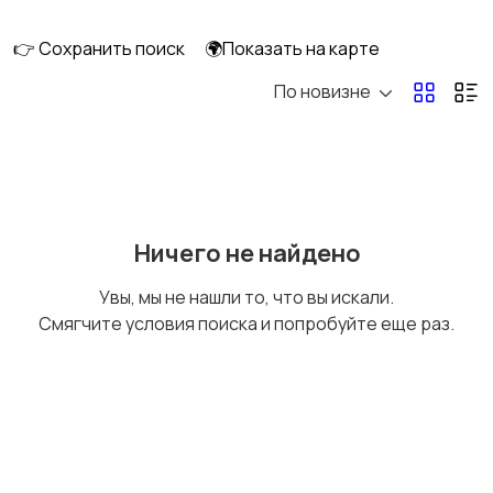
👉 Сохранить поиск
🌍Показать на карте
По новизне
Уход за волосами
Уход за кожей
Тату и татуаж
Солярии и загар
Ничего не найдено
Увы, мы не нашли то, что вы искали.
Смягчите условия поиска и попробуйте еще раз.
Средства для
Другое
гигиены