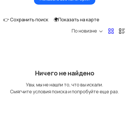
Видеонаблюдение
Объективы
👉 Сохранить поиск
🌍Показать на карте
По новизне
Фотовспышки
Аксессуары
Штативы и
Студийное
Ничего не найдено
стабилизаторы
оборудование
Увы, мы не нашли то, что вы искали.
Смягчите условия поиска и попробуйте еще раз.
Цифровые
Компактные
фоторамки
фотопринтеры