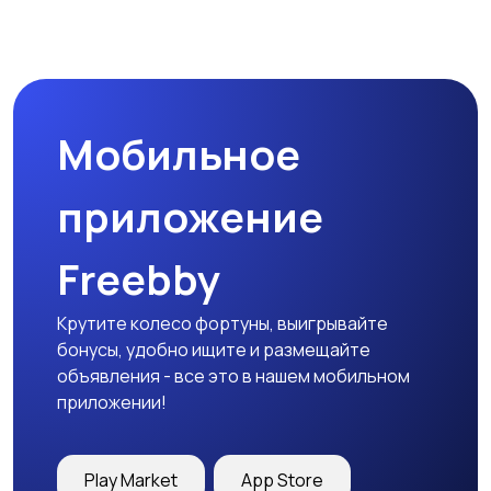
Прочие строения
Продажа квартиры
Мобильное
Гаражи и
машиноместа
приложение
Freebby
Крутите колесо фортуны, выигрывайте
бонусы, удобно ищите и размещайте
объявления - все это в нашем мобильном
приложении!
Play Market
App Store