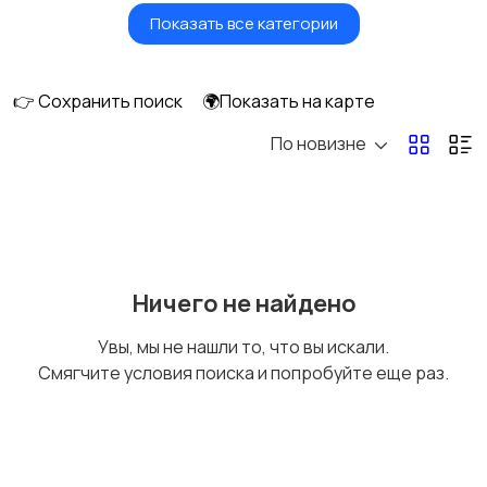
Показать все категории
Земельные участки
Аренда квартиры
длительно
👉 Сохранить поиск
🌍Показать на карте
По новизне
Аренда комнаты
Аренда дома
длительно
длительно
Аренда квартиры
Аренда комнаты
Ничего не найдено
посуточно
посуточно
Увы, мы не нашли то, что вы искали.
Смягчите условия поиска и попробуйте еще раз.
Аренда дома
Коммерческая
посуточно
недвижимость