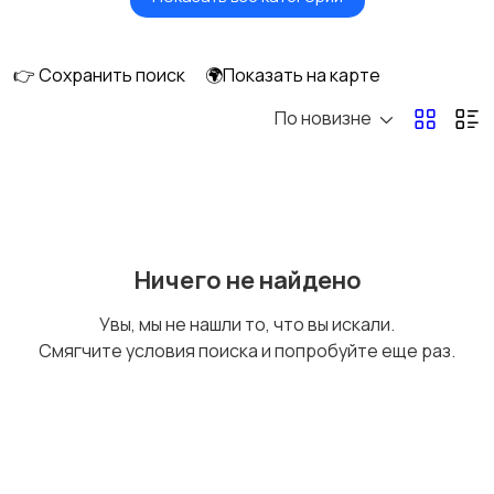
Видеонаблюдение
Объективы
👉 Сохранить поиск
🌍Показать на карте
По новизне
Фотовспышки
Аксессуары
Штативы и
Студийное
Ничего не найдено
стабилизаторы
оборудование
Увы, мы не нашли то, что вы искали.
Смягчите условия поиска и попробуйте еще раз.
Цифровые
Компактные
фоторамки
фотопринтеры