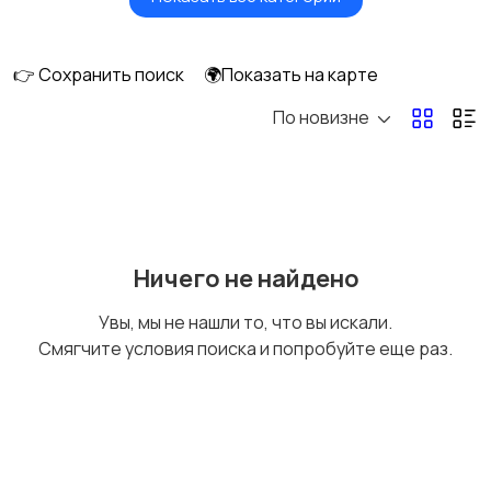
Вентиляторы
Обогреватели
👉 Сохранить поиск
🌍Показать на карте
По новизне
Газовые и
Кондиционеры и
электрические котлы
сплит-системы
Водонагреватели
Ничего не найдено
Увы, мы не нашли то, что вы искали.
Смягчите условия поиска и попробуйте еще раз.