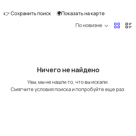
скейтбординг
гироскутеры
👉 Сохранить поиск
🌍Показать на карте
По новизне
Бильярд и боулинг
Водные виды спорта
Единоборства
Зимние виды спорта
Ничего не найдено
Увы, мы не нашли то, что вы искали.
Смягчите условия поиска и попробуйте еще раз.
Игры с мячом
Охота и рыбалка
Туризм и отдых на
Теннис, бадминтон,