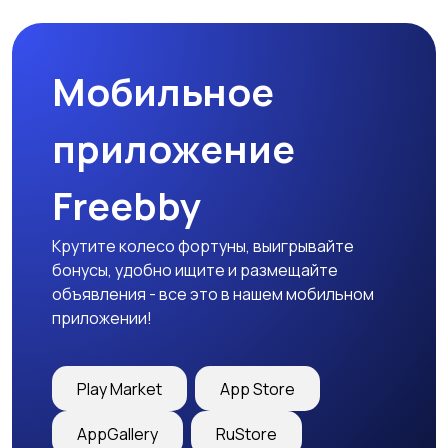
природе
дартс
Мобильное
Тренажеры и фитнес
Спортивное питание
приложение
Freebby
Другое
Крутите колесо фортуны, выигрывайте
бонусы, удобно ищите и размещайте
объявления - все это в нашем мобильном
приложении!
Play Market
App Store
AppGallery
RuStore