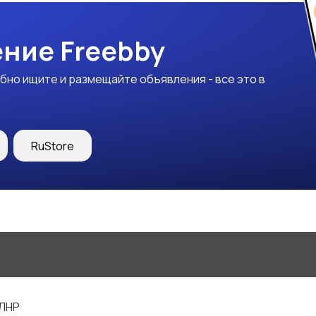
ние Freebby
бно ищите и размещайте объявления - все это в
RuStore
 ЛНР