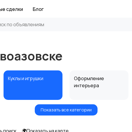
ые сделки
Блог
овоазовске
Куклы и игрушки
Оформление
интерьера
Показать все категории
Другое
ь поиск
🌍Показать на карте