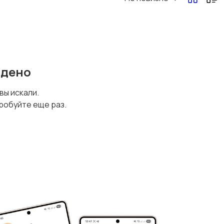
йдено
 вы искали.
робуйте еще раз.