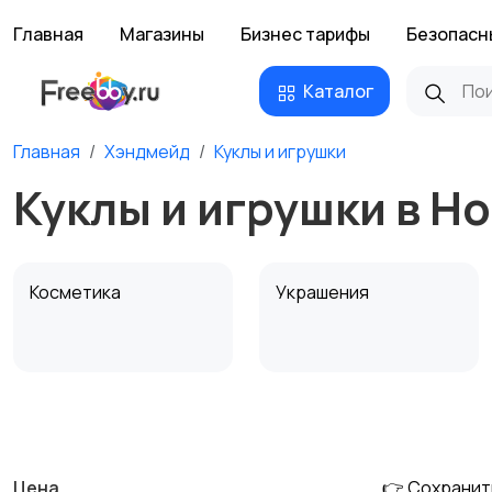
Главная
Магазины
Бизнес тарифы
Безопасн
Каталог
Главная
Хэндмейд
Куклы и игрушки
Куклы и игрушки в Н
Косметика
Украшения
Канцелярия
Посуда
Цена
👉 Сохранит