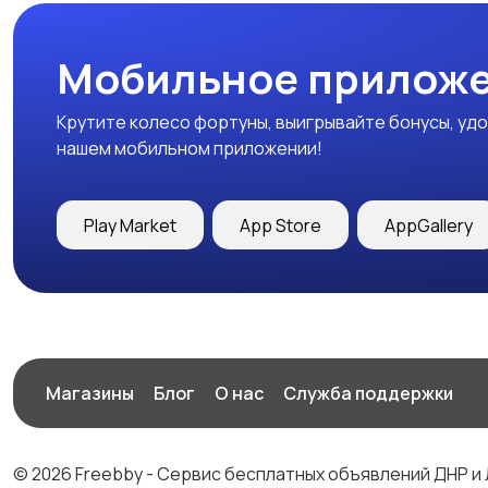
Мобильное приложе
Крутите колесо фортуны, выигрывайте бонусы, удо
нашем мобильном приложении!
Play Market
App Store
AppGallery
Магазины
Блог
О нас
Служба поддержки
© 2026 Freebby - Сервис бесплатных объявлений ДНР и