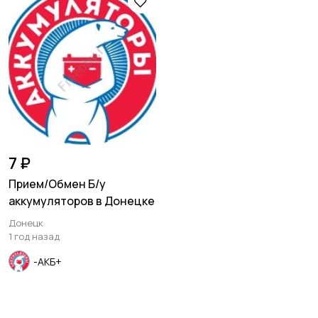
праздников
Изготовление на
Продукты питания и
заказ
доставка еды
Уход за животными
Другое
7 ₽
Прием/Обмен Б/у
аккумуляторов в Донецке
Донецк
1 год назад
-АКБ+