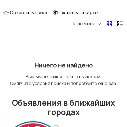
перевозки
👉 Сохранить поиск
🌍Показать на карте
По новизне
Ремонт и
IT, интернет, телеком
строительство
Деловые услуги
Уборка и клининг
Ничего не найдено
Увы, мы не нашли то, что вы искали.
Смягчите условия поиска и попробуйте еще раз.
Автоуслуги
Ремонт техники
Объявления в ближайших
городах
Организация
Фото- и видеосъемка