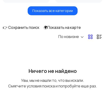
Показать все категории
Окна
Отопление и
вентиляция
👉 Сохранить поиск
🌍Показать на карте
По новизне
Потолки
Ручные инструменты
Сантехника и
Стройматериалы
Ничего не найдено
водоснабжение
Увы, мы не нашли то, что вы искали.
Смягчите условия поиска и попробуйте еще раз.
Электрика
Электроинструмент
ы