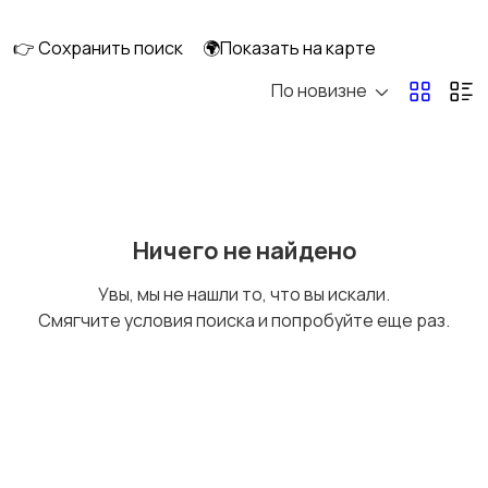
👉 Сохранить поиск
🌍Показать на карте
По новизне
Освещение
Оформление
интерьера
Охрана и
Подставки и тумбы
Ничего не найдено
сигнализации
Увы, мы не нашли то, что вы искали.
Смягчите условия поиска и попробуйте еще раз.
Посуда
Растения и семена
Сад и огород
Садовая мебель