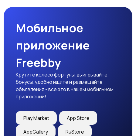
Мобильное
Столы и стулья
Текстиль и ковры
приложение
Freebby
Шкафы и комоды
Другое
Крутите колесо фортуны, выигрывайте
бонусы, удобно ищите и размещайте
объявления - все это в нашем мобильном
приложении!
Play Market
App Store
AppGallery
RuStore