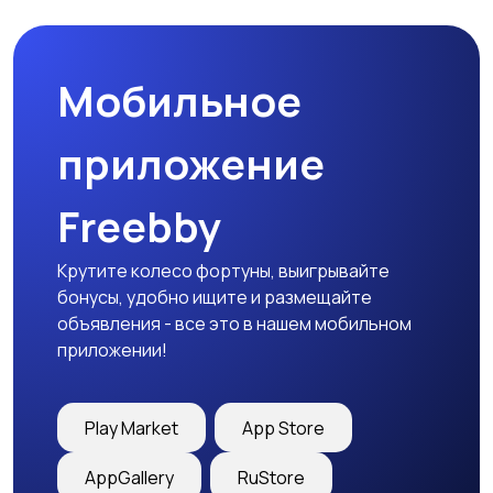
природе
дартс
Мобильное
Тренажеры и фитнес
Спортивное питание
приложение
Freebby
Другое
Крутите колесо фортуны, выигрывайте
бонусы, удобно ищите и размещайте
объявления - все это в нашем мобильном
приложении!
Play Market
App Store
AppGallery
RuStore