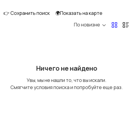
скейтбординг
гироскутеры
👉 Сохранить поиск
🌍Показать на карте
По новизне
Бильярд и боулинг
Водные виды спорта
Единоборства
Зимние виды спорта
Ничего не найдено
Увы, мы не нашли то, что вы искали.
Смягчите условия поиска и попробуйте еще раз.
Игры с мячом
Охота и рыбалка
Туризм и отдых на
Теннис, бадминтон,