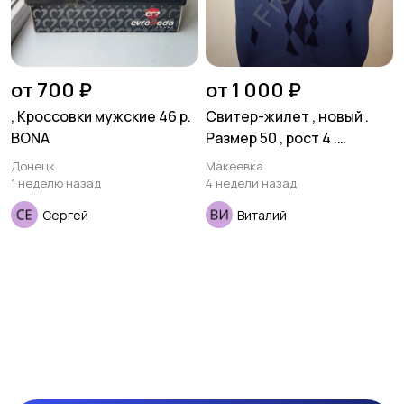
от 700 ₽
от 1 000 ₽
, Кроссовки мужские 46 р.
Свитер-жилет , новый .
BONA
Размер 50 , рост 4 .
Шерсть 50 % . Турция .
Донецк
Макеевка
1 неделю назад
4 недели назад
Сергей
Виталий