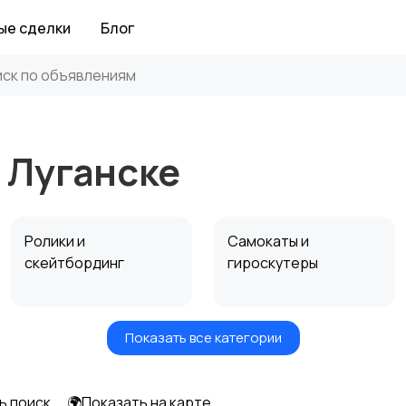
ые сделки
Блог
 Луганске
Ролики и
Самокаты и
скейтбординг
гироскутеры
Показать все категории
Игры с мячом
Охота и рыбалка
ь поиск
🌍Показать на карте