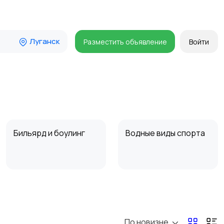
Луганск
Разместить объявление
Войти
Бильярд и боулинг
Водные виды спорта
Туризм и отдых на
Теннис, бадминтон,
природе
дартс
По новизне