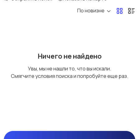
По новизне
Потолки
Ручные инструменты
Сантехника и
Стройматериалы
Ничего не найдено
водоснабжение
Увы, мы не нашли то, что вы искали.
Смягчите условия поиска и попробуйте еще раз.
Электрика
Электроинструмент
ы
Другое
Расходные
материалы и
оснастка