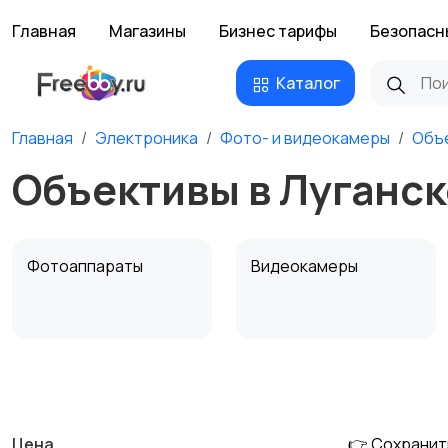
Главная
Магазины
Бизнес тарифы
Безопасн
Каталог
Главная
Электроника
Фото- и видеокамеры
Объ
Объективы в Луганск
Фотоаппараты
Видеокамеры
Штативы и
Студийное
стабилизаторы
оборудование
Цена
👉 Сохранит