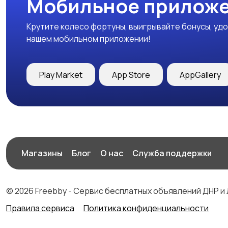
Мобильное приложе
Крутите колесо фортуны, выигрывайте бонусы, удо
нашем мобильном приложении!
Play Market
App Store
AppGallery
Магазины
Блог
О нас
Служба поддержки
© 2026 Freebby - Сервис бесплатных объявлений ДНР и
Правила сервиса
Политика конфиденциальности