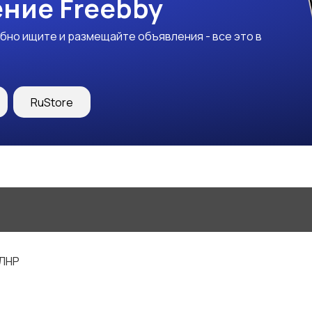
ние Freebby
бно ищите и размещайте объявления - все это в
RuStore
 ЛНР