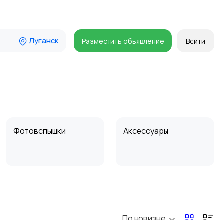
Луганск
Разместить объявление
Войти
Фотовспышки
Аксессуары
Бинокли и
оптические приборы
По новизне