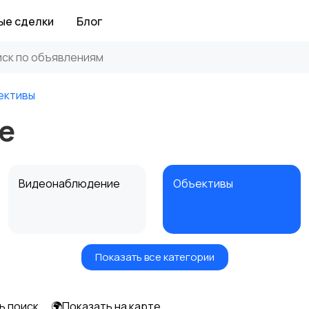
ые сделки
Блог
ективы
е
Видеонаблюдение
Объективы
Показать все категории
Цифровые
Компактные
фоторамки
фотопринтеры
ь поиск
🌍Показать на карте