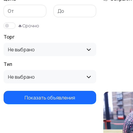
Столы и стулья
Текстиль и ковры
🔥Срочно
Торг
Не выбрано
Тип
Не выбрано
Показать объявления