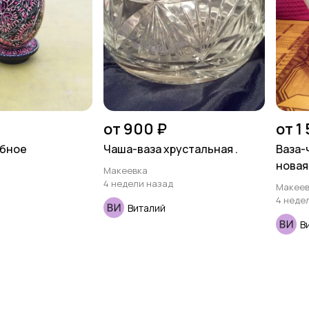
от 900 ₽
от 1
лбное
Чаша-ваза хрустальная .
Ваза-
новая 
Макеевка
4 недели назад
Макеев
4 неде
Виталий
В