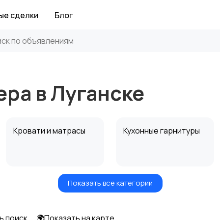
ые сделки
Блог
ра в Луганске
Кровати и матрасы
Кухонные гарнитуры
Показать все категории
Посуда
Растения и семена
ь поиск
🌍Показать на карте