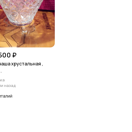
 500 ₽
чаша хрустальная ,
.
ка
ли назад
италий