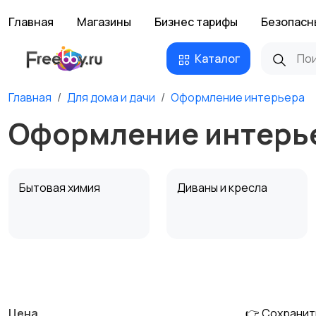
Главная
Магазины
Бизнес тарифы
Безопасн
Каталог
Главная
Для дома и дачи
Оформление интерьера
Оформление интерье
Бытовая химия
Диваны и кресла
Охрана и
Подставки и тумбы
сигнализации
Цена
👉 Сохранит