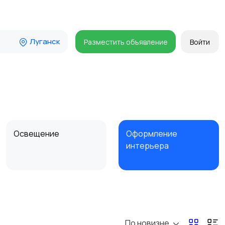
Луганск
Разместить объявление
Войти
Освещение
Оформление
интерьера
Сад и огород
Садовая мебель
По новизне