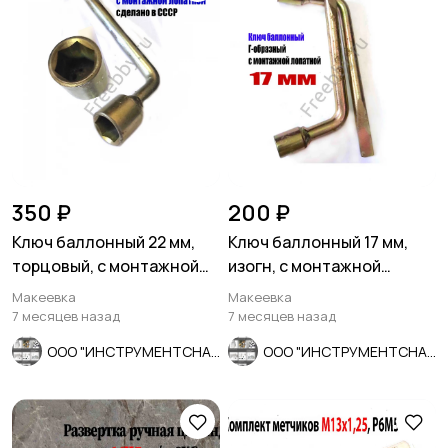
350 ₽
200 ₽
Ключ баллонный 22 мм,
Ключ баллонный 17 мм,
торцовый, с монтажной
изогн, с монтажной
лопаткой, оцинков, СССР.
лопаткой, оцинкованный,
Макеевка
Макеевка
СССР.
7 месяцев назад
7 месяцев назад
ООО "ИНСТРУМЕНТСНАБ"
ООО "ИНСТРУМЕНТСНАБ"