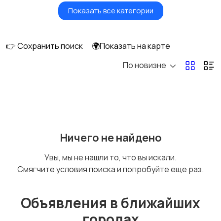
Показать все категории
Масла и автохимия
Автоэлектроника и
GPS
👉 Сохранить поиск
🌍Показать на карте
По новизне
Аксессуары и
Аудио и видео
инструменты
Противоугонные
Багажные системы и
Ничего не найдено
устройства
фаркопы
Увы, мы не нашли то, что вы искали.
Смягчите условия поиска и попробуйте еще раз.
Мотоэкипировка
Другие запчасти
и аксессуары
Объявления в ближайших
городах