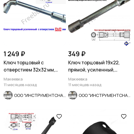
1 249 ₽
349 ₽
Ключ торцовый с
Ключ торцовый 19х22,
отверстием 32х32 мм,
прямой, усиленный,
усил, L-образ, 2-х сторон,
стержневой, КЗСМИ,
Макеевка
Макеевка
Cr-V.
Россия.
11 месяцев назад
11 месяцев назад
ООО "ИНСТРУМЕНТСНАБ"
ООО "ИНСТРУМЕНТСНАБ"