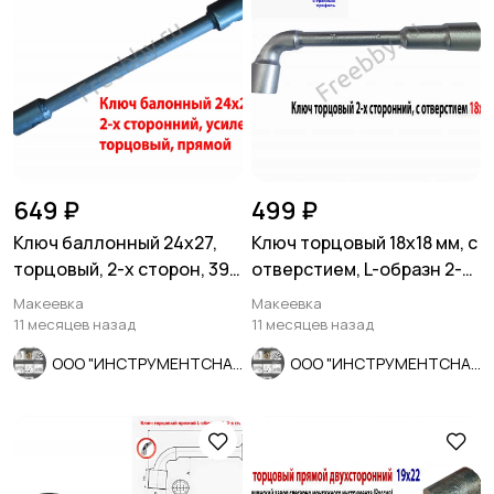
649 ₽
499 ₽
Ключ баллонный 24х27,
Ключ торцовый 18х18 мм, с
торцовый, 2-х сторон, 390
отверстием, L-образн 2-х
мм, для ГАЗ, КамАЗ.
сторонний, Cr-V.
Макеевка
Макеевка
11 месяцев назад
11 месяцев назад
ООО "ИНСТРУМЕНТСНАБ"
ООО "ИНСТРУМЕНТСНАБ"