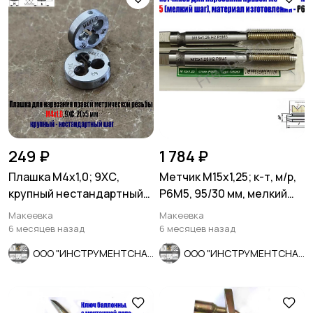
249 ₽
1 784 ₽
Плашка М4х1,0; 9ХС,
Метчик М15х1,25; к-т, м/р,
крупный нестандартный
Р6М5, 95/30 мм, мелкий
шаг, 20/5 мм.
шаг, ГОСТ 3266-81.
Макеевка
Макеевка
6 месяцев назад
6 месяцев назад
ООО "ИНСТРУМЕНТСНАБ"
ООО "ИНСТРУМЕНТСНАБ"