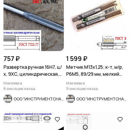
757 ₽
1 599 ₽
Развертка ручная 16Н7, ц/
Метчик М13х1,25; к-т, м/р,
х, 9ХС, цилиндрическая,
Р6М5, 89/29 мм, мелкий
175/87 мм, 2360-0142.
шаг, ГОСТ 3266-81
Макеевка
Макеевка
8 месяцев назад
9 месяцев назад
ООО "ИНСТРУМЕНТСНАБ"
ООО "ИНСТРУМЕНТСНАБ"