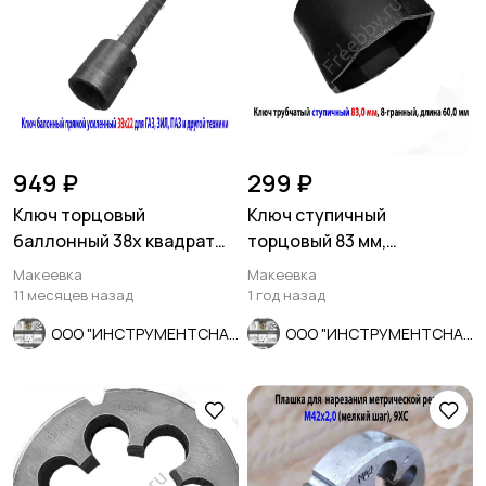
949 ₽
299 ₽
Ключ торцовый
Ключ ступичный
баллонный 38х квадрат
торцовый 83 мм,
22, прямой, для ГАЗ, ЗИЛ,
трубчатый, 8-гранный,
Макеевка
Макеевка
ПАЗ.
длина 60 мм, СССР
11 месяцев назад
1 год назад
ООО "ИНСТРУМЕНТСНАБ"
ООО "ИНСТРУМЕНТСНАБ"