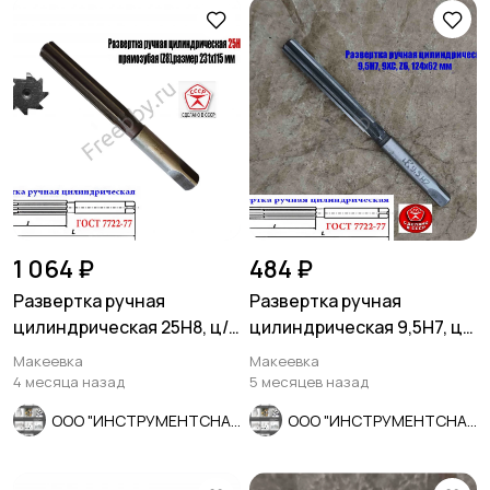
1 064 ₽
484 ₽
Развертка ручная
Развертка ручная
цилиндрическая 25Н8, ц/
цилиндрическая 9,5Н7, ц/
х, 9ХС, 231/115 мм, Z8,
х, 9ХС, Z6, 124/62 мм,
Макеевка
Макеевка
СССР.
СССР.
4 месяца назад
5 месяцев назад
ООО "ИНСТРУМЕНТСНАБ"
ООО "ИНСТРУМЕНТСНАБ"