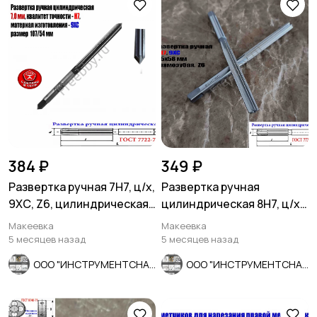
384 ₽
349 ₽
Развертка ручная 7Н7, ц/х,
Развертка ручная
9ХС, Z6, цилиндрическая,
цилиндрическая 8Н7, ц/х,
107/54 мм, СССР.
9ХС, Z6, прямозубая,
Макеевка
Макеевка
115/58.
5 месяцев назад
5 месяцев назад
ООО "ИНСТРУМЕНТСНАБ"
ООО "ИНСТРУМЕНТСНАБ"