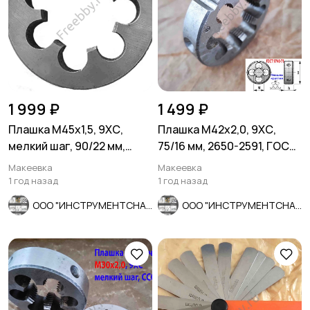
1 999 ₽
1 499 ₽
Плашка М45х1,5, 9ХС,
Плашка М42х2,0, 9ХС,
мелкий шаг, 90/22 мм,
75/16 мм, 2650-2591, ГОСТ
ГОСТ 7740-71, сделано в
7740-71, СССР.
Макеевка
Макеевка
ССС
1 год назад
1 год назад
ООО "ИНСТРУМЕНТСНАБ"
ООО "ИНСТРУМЕНТСНАБ"