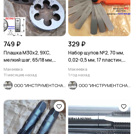
749 ₽
329 ₽
Плашка М30х2, 9ХС,
Набор щупов №2, 70 мм,
мелкий шаг, 65/18 мм,
0,02-0,5 мм, 17 пластин,
ГОСТ 7740-71, СССР
Россия.
Макеевка
Макеевка
11 месяцев назад
1 год назад
ООО "ИНСТРУМЕНТСНАБ"
ООО "ИНСТРУМЕНТСНАБ"