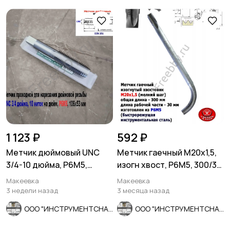
1 123 ₽
592 ₽
Метчик дюймовый UNC
Метчик гаечный М20х1,5,
3/4-10 дюйма, Р6М5,
изогн хвост, Р6М5, 300/30
штучный, 10 ниток, 106/53
мм, мелкий шаг, СССР
Макеевка
Макеевка
мм.
3 недели назад
3 месяца назад
ООО "ИНСТРУМЕНТСНАБ"
ООО "ИНСТРУМЕНТСНАБ"