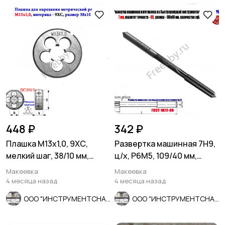
448 ₽
342 ₽
Плашка М13х1,0, 9ХС,
Развертка машинная 7Н9,
мелкий шаг, 38/10 мм,
ц/х, Р6М5, 109/40 мм,
ГОСТ 7740-71.
2363-0068, СССР
Макеевка
Макеевка
4 месяца назад
4 месяца назад
ООО "ИНСТРУМЕНТСНАБ"
ООО "ИНСТРУМЕНТСНАБ"