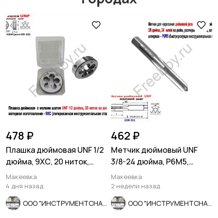
Мотозапчасти
Мотоаксессуары
478 ₽
462 ₽
Плашка дюймовая UNF 1/2
Метчик дюймовый UNF
дюйма, 9ХС, 20 ниток,
3/8-24 дюйма, Р6М5,
мелкий шаг, 38/10 мм.
штучный, 24 нитки, 80/34
Макеевка
Макеевка
мм.
4 дня назад
2 недели назад
ООО "ИНСТРУМЕНТСНАБ"
ООО "ИНСТРУМЕНТСНАБ"