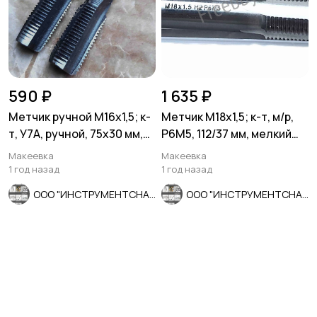
590 ₽
1 635 ₽
Метчик ручной М16х1,5; к-
Метчик М18х1,5; к-т, м/р,
т, У7А, ручной, 75х30 мм,
Р6М5, 112/37 мм, мелкий
мелкий шаг, СССР.
шаг, шлифованный, ГО
Макеевка
Макеевка
1 год назад
1 год назад
ООО "ИНСТРУМЕНТСНАБ"
ООО "ИНСТРУМЕНТСНАБ"