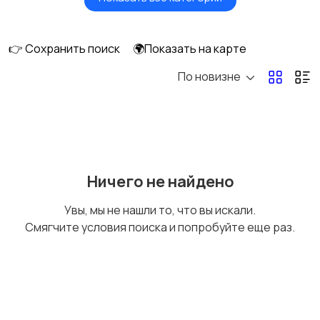
Вентиляторы
Обогреватели
👉 Сохранить поиск
🌍Показать на карте
По новизне
Газовые и
Кондиционеры и
электрические котлы
сплит-системы
Водонагреватели
Ничего не найдено
Увы, мы не нашли то, что вы искали.
Смягчите условия поиска и попробуйте еще раз.