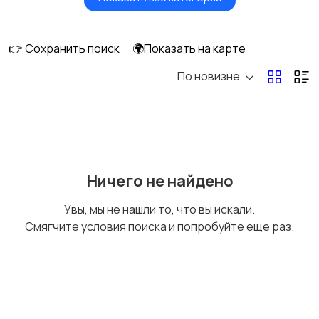
Мониторы
Клавиатуры и мыши
👉 Сохранить поиск
🌍Показать на карте
По новизне
Оргтехника и
Сетевое
расходники
оборудование
Мультимедиа
Накопители данных и
Ничего не найдено
картридеры
Увы, мы не нашли то, что вы искали.
Смягчите условия поиска и попробуйте еще раз.
Программное
Рули, джойстики,
обеспечение
геймпады