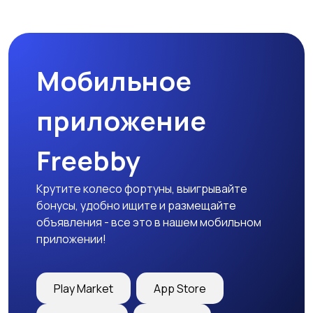
Наушники
Микрофоны
Мобильное
Аксессуары
приложение
Freebby
Крутите колесо фортуны, выигрывайте
бонусы, удобно ищите и размещайте
объявления - все это в нашем мобильном
приложении!
Play Market
App Store