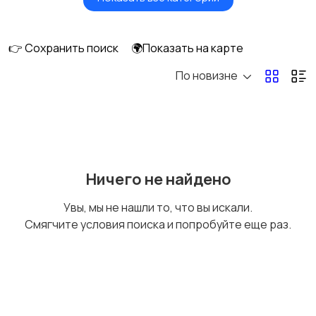
Акустика, колонки,
Домашние
сабвуферы
кинотеатры
👉 Сохранить поиск
🌍Показать на карте
По новизне
DVD, Blu-ray и
Музыкальные центры
медиаплееры
и магнитолы
MP3-плееры и
Электронные книги
Ничего не найдено
портативное аудио
Увы, мы не нашли то, что вы искали.
Смягчите условия поиска и попробуйте еще раз.
Спутниковое и
Аудиоусилители и
цифровое ТВ
ресиверы