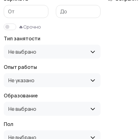
Медицина
Начало карьеры
🔥Срочно
Тип занятости
Производство
Рестораны и
Не выбрано
общепит
Опыт работы
Не указано
Туризм и гостиницы
Управление
недвижимостью
Образование
Не выбрано
Пол
Не выбрано