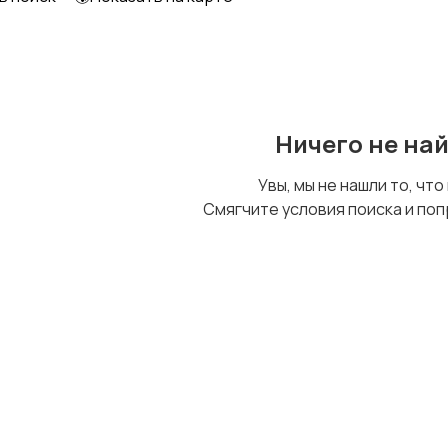
Образование и наука
Офисный персонал
Ничего не на
Сельское хозяйство
Спорт и красота
Увы, мы не нашли то, что
Смягчите условия поиска и поп
Управление
Удаленная работа
персоналом