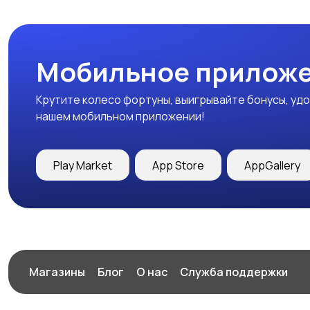
Мобильное приложе
Крутите колесо фортуны, выигрывайте бонусы, удо
нашем мобильном приложении!
Play Market
App Store
AppGallery
Магазины
Блог
О нас
Служба поддержки