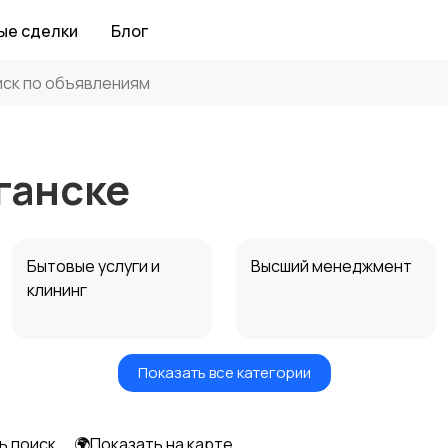
ые сделки
Блог
ганске
Бытовые услуги и
Высший менеджмент
клининг
Показать все категории
Информационные
Искусство и
технологии
развлечения
ь поиск
🌍Показать на карте