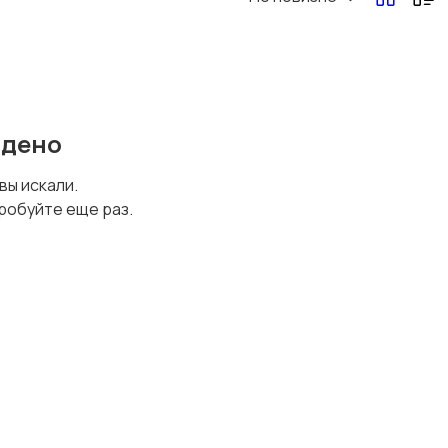
Перевозки, склад,
Продажи
закупки
йдено
Страхование
Строительство и
 вы искали.
ремонт
робуйте еще раз.
Финансы
Юриспруденция