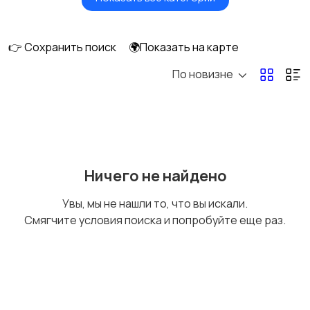
Вентиляторы
Обогреватели
👉 Сохранить поиск
🌍Показать на карте
По новизне
Газовые и
Кондиционеры и
электрические котлы
сплит-системы
Водонагреватели
Ничего не найдено
Увы, мы не нашли то, что вы искали.
Смягчите условия поиска и попробуйте еще раз.