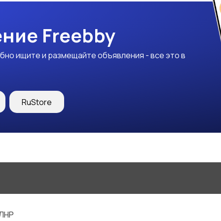
ние Freebby
бно ищите и размещайте объявления - все это в
RuStore
 ЛНР