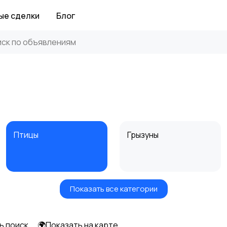
ые сделки
Блог
Птицы
Грызуны
Показать все категории
Аквариумистика
ь поиск
🌍Показать на карте