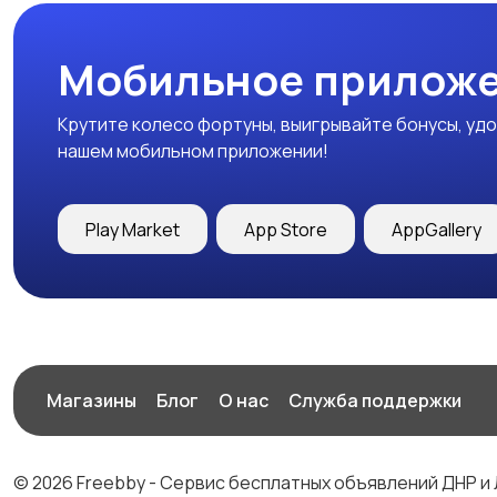
Мобильное приложе
Крутите колесо фортуны, выигрывайте бонусы, удо
нашем мобильном приложении!
Play Market
App Store
AppGallery
Магазины
Блог
О нас
Служба поддержки
© 2026 Freebby - Сервис бесплатных объявлений ДНР и