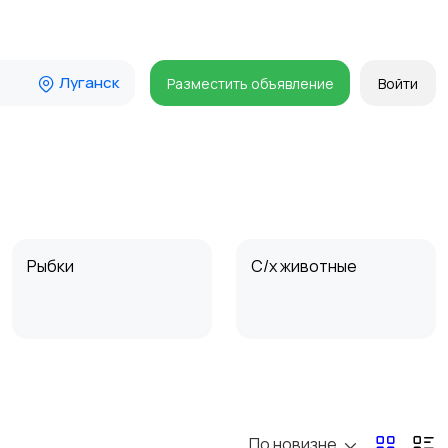
Луганск
Разместить объявление
Войти
Рыбки
С/х животные
По новизне