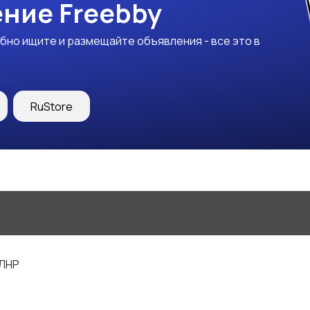
ние Freebby
бно ищите и размещайте объявления - все это в
RuStore
 ЛНР