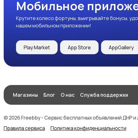
Мобильное приложе
Крутите колесо фортуны, выигрывайте бонусы, удо
нашем мобильном приложении!
Play Market
App Store
AppGallery
Магазины
Блог
О нас
Служба поддержки
© 2026 Freebby - Сервис бесплатных объявлений ДНР и
Правила сервиса
Политика конфиденциальности