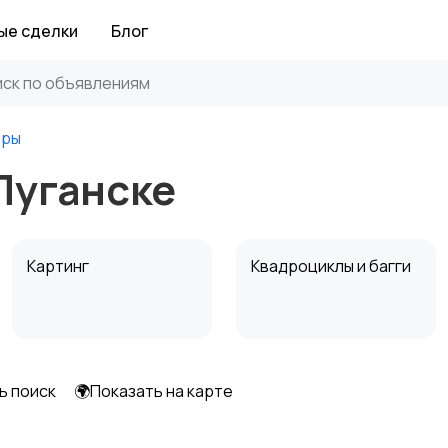
ые сделки
Блог
еры
Луганске
Картинг
Квадроциклы и багги
ь поиск
🌍Показать на карте