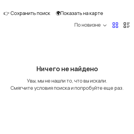
интерьера
👉 Сохранить поиск
🌍Показать на карте
По новизне
Аксессуары
Оформление
праздников
Канцелярия
Посуда
Ничего не найдено
Увы, мы не нашли то, что вы искали.
Смягчите условия поиска и попробуйте еще раз.
Другое