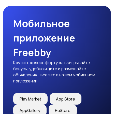
Мобильное
Столы и стулья
Текстиль и ковры
приложение
Freebby
Шкафы и комоды
Другое
2
Крутите колесо фортуны, выигрывайте
бонусы, удобно ищите и размещайте
объявления - все это в нашем мобильном
приложении!
Play Market
App Store
AppGallery
RuStore