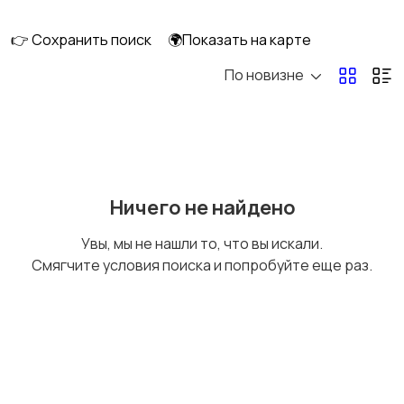
👉 Сохранить поиск
🌍Показать на карте
По новизне
Освещение
Оформление
интерьера
2
Охрана и
Подставки и тумбы
Ничего не найдено
сигнализации
Увы, мы не нашли то, что вы искали.
Смягчите условия поиска и попробуйте еще раз.
Посуда
Растения и семена
Сад и огород
Садовая мебель