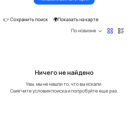
Вентиляторы
Обогреватели
👉 Сохранить поиск
🌍Показать на карте
По новизне
Газовые и
Кондиционеры и
электрические котлы
сплит-системы
Водонагреватели
Ничего не найдено
Увы, мы не нашли то, что вы искали.
Смягчите условия поиска и попробуйте еще раз.