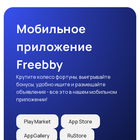
природе
дартс
Мобильное
Тренажеры и фитнес
Спортивное питание
приложение
Freebby
Другое
Крутите колесо фортуны, выигрывайте
бонусы, удобно ищите и размещайте
объявления - все это в нашем мобильном
приложении!
Play Market
App Store
AppGallery
RuStore