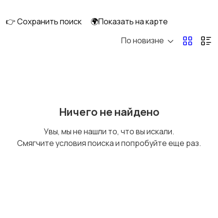
скейтбординг
гироскутеры
👉 Сохранить поиск
🌍Показать на карте
По новизне
Бильярд и боулинг
Водные виды спорта
Единоборства
Зимние виды спорта
Ничего не найдено
Увы, мы не нашли то, что вы искали.
Смягчите условия поиска и попробуйте еще раз.
Игры с мячом
Охота и рыбалка
Туризм и отдых на
Теннис, бадминтон,