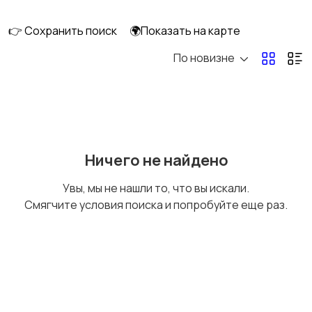
👉 Сохранить поиск
🌍Показать на карте
По новизне
Мототехника
Спецтехника
Сельхозтехника
Другой транспорт
Ничего не найдено
Увы, мы не нашли то, что вы искали.
Смягчите условия поиска и попробуйте еще раз.
Прицепы, дома на
Воздушный
колесах
транспорт