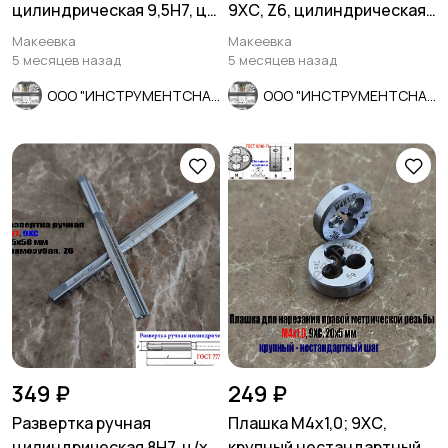
цилиндрическая 9,5Н7, ц/
9ХС, Z6, цилиндрическая,
х, 9ХС, Z6, 124/62 мм,
107/54 мм, СССР.
Макеевка
Макеевка
СССР.
5 месяцев назад
5 месяцев назад
ООО "ИНСТРУМЕНТСНАБ"
ООО "ИНСТРУМЕНТСНАБ"
349 ₽
249 ₽
Развертка ручная
Плашка М4х1,0; 9ХС,
цилиндрическая 8Н7, ц/х,
крупный нестандартный