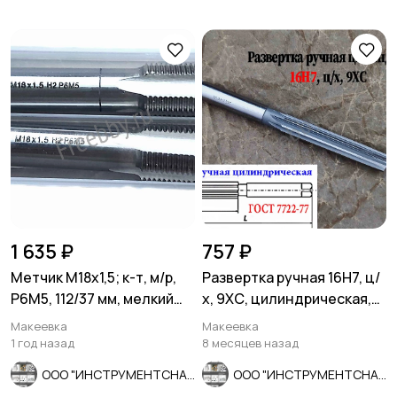
1 635 ₽
757 ₽
Метчик М18х1,5; к-т, м/р,
Развертка ручная 16Н7, ц/
Р6М5, 112/37 мм, мелкий
х, 9ХС, цилиндрическая,
шаг, шлифованный, ГО
175/87 мм, 2360-0142.
Макеевка
Макеевка
1 год назад
8 месяцев назад
ООО "ИНСТРУМЕНТСНАБ"
ООО "ИНСТРУМЕНТСНАБ"