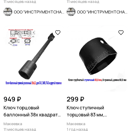
Cr-V.
Россия.
11 месяцев назад
11 месяцев назад
ООО "ИНСТРУМЕНТСНАБ"
ООО "ИНСТРУМЕНТСНАБ"
949 ₽
299 ₽
Ключ торцовый
Ключ ступичный
баллонный 38х квадрат
торцовый 83 мм,
22, прямой, для ГАЗ, ЗИЛ,
трубчатый, 8-гранный,
Макеевка
Макеевка
ПАЗ.
длина 60 мм, СССР
11 месяцев назад
1 год назад