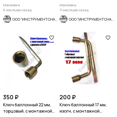
шаг, ГОСТ 3266-81.
мм, для ГАЗ, КамАЗ.
Макеевка
Макеевка
6 месяцев назад
11 месяцев назад
ООО "ИНСТРУМЕНТСНАБ"
ООО "ИНСТРУМЕНТСНАБ"
350 ₽
200 ₽
Ключ баллонный 22 мм,
Ключ баллонный 17 мм,
торцовый, с монтажной
изогн, с монтажной