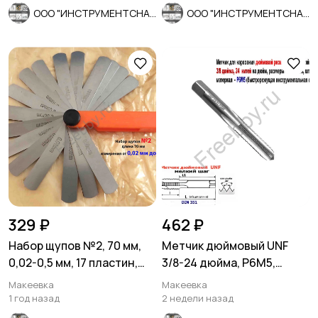
ООО "ИНСТРУМЕНТСНАБ"
ООО "ИНСТРУМЕНТСНАБ"
329 ₽
462 ₽
Набор щупов №2, 70 мм,
Метчик дюймовый UNF
0,02-0,5 мм, 17 пластин,
3/8-24 дюйма, Р6М5,
Россия.
штучный, 24 нитки, 80/34
Макеевка
Макеевка
мм.
1 год назад
2 недели назад