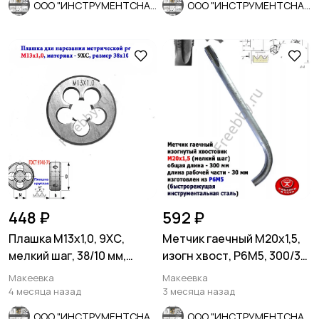
ООО "ИНСТРУМЕНТСНАБ"
ООО "ИНСТРУМЕНТСНАБ"
448 ₽
592 ₽
Плашка М13х1,0, 9ХС,
Метчик гаечный М20х1,5,
мелкий шаг, 38/10 мм,
изогн хвост, Р6М5, 300/30
ГОСТ 7740-71.
мм, мелкий шаг, СССР
Макеевка
Макеевка
4 месяца назад
3 месяца назад
ООО "ИНСТРУМЕНТСНАБ"
ООО "ИНСТРУМЕНТСНАБ"