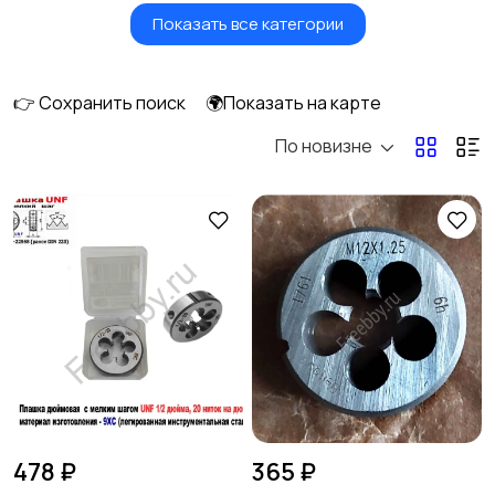
Показать все категории
Масла и автохимия
Автоэлектроника и
GPS
👉 Сохранить поиск
🌍Показать на карте
По новизне
Аксессуары и
Аудио и видео
инструменты
27
Противоугонные
Багажные системы и
устройства
фаркопы
Мотоэкипировка
Другие запчасти
и аксессуары
2
478 ₽
365 ₽