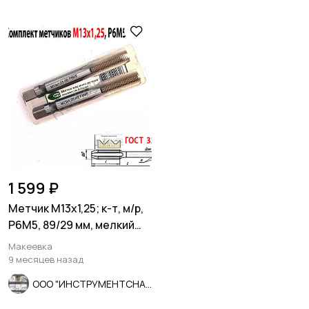
1 599 ₽
Метчик М13х1,25; к-т, м/р,
Р6М5, 89/29 мм, мелкий
шаг, ГОСТ 3266-81
Макеевка
9 месяцев назад
ООО "ИНСТРУМЕНТСНАБ"