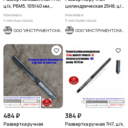
ц/х, Р6М5, 109/40 мм,
цилиндрическая 25Н8, ц/
2363-0068, СССР
х, 9ХС, 231/115 мм, Z8,
Макеевка
Макеевка
СССР.
4 месяца назад
5 месяцев назад
ООО "ИНСТРУМЕНТСНАБ"
ООО "ИНСТРУМЕНТСНАБ"
484 ₽
384 ₽
Развертка ручная
Развертка ручная 7Н7, ц/х,