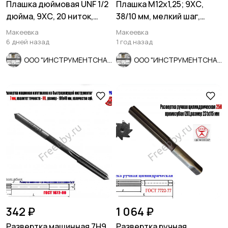
Плашка дюймовая UNF 1/2
Плашка М12х1,25; 9ХС,
дюйма, 9ХС, 20 ниток,
38/10 мм, мелкий шаг,
Мотозапчасти
Мотоаксессуары
мелкий шаг, 38/10 мм.
ГОСТ 7740-71.
Макеевка
Макеевка
6 дней назад
1 год назад
ООО "ИНСТРУМЕНТСНАБ"
ООО "ИНСТРУМЕНТСНАБ"
342 ₽
1 064 ₽
Развертка машинная 7Н9,
Развертка ручная