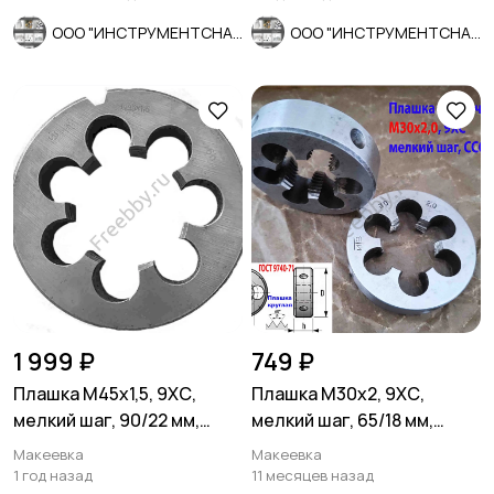
ООО "ИНСТРУМЕНТСНАБ"
ООО "ИНСТРУМЕНТСНАБ"
1 999 ₽
749 ₽
Плашка М45х1,5, 9ХС,
Плашка М30х2, 9ХС,
мелкий шаг, 90/22 мм,
мелкий шаг, 65/18 мм,
ГОСТ 7740-71, сделано в
ГОСТ 7740-71, СССР
Макеевка
Макеевка
ССС
1 год назад
11 месяцев назад