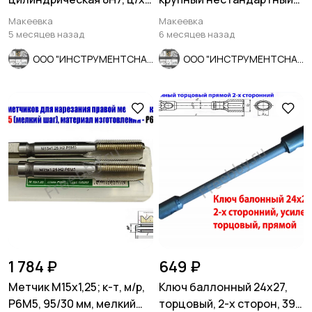
9ХС, Z6, прямозубая,
шаг, 20/5 мм.
Макеевка
Макеевка
115/58.
5 месяцев назад
6 месяцев назад
ООО "ИНСТРУМЕНТСНАБ"
ООО "ИНСТРУМЕНТСНАБ"
1 784 ₽
649 ₽
Метчик М15х1,25; к-т, м/р,
Ключ баллонный 24х27,
Р6М5, 95/30 мм, мелкий
торцовый, 2-х сторон, 390