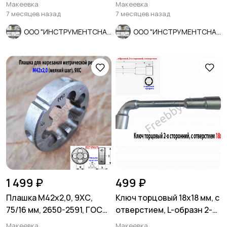
лопаткой, оцинков, СССР.
лопаткой, оцинкованный,
Макеевка
Макеевка
СССР.
7 месяцев назад
7 месяцев назад
ООО "ИНСТРУМЕНТСНАБ"
ООО "ИНСТРУМЕНТСНАБ"
1 499 ₽
499 ₽
Плашка М42х2,0, 9ХС,
Ключ торцовый 18х18 мм, с
75/16 мм, 2650-2591, ГОСТ
отверстием, L-образн 2-х
7740-71, СССР.
сторонний, Cr-V.
Макеевка
Макеевка