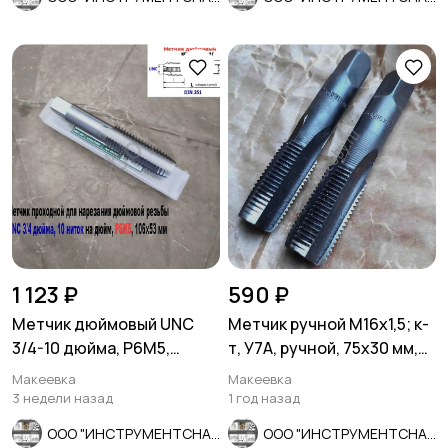
1 123 ₽
590 ₽
Метчик дюймовый UNC
Метчик ручной М16х1,5; к-
3/4-10 дюйма, Р6М5,
т, У7А, ручной, 75х30 мм,
штучный, 10 ниток, 106/53
мелкий шаг, СССР.
Макеевка
Макеевка
мм.
3 недели назад
1 год назад
ООО "ИНСТРУМЕНТСНАБ"
ООО "ИНСТРУМЕНТСНАБ"