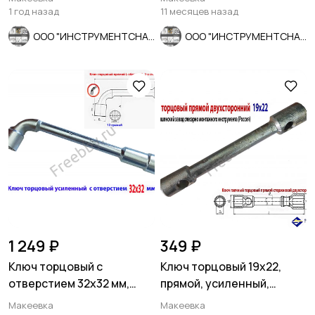
1 год назад
11 месяцев назад
ООО "ИНСТРУМЕНТСНАБ"
ООО "ИНСТРУМЕНТСНАБ"
1 249 ₽
349 ₽
Ключ торцовый с
Ключ торцовый 19х22,
отверстием 32х32 мм,
прямой, усиленный,
усил, L-образ, 2-х сторон,
стержневой, КЗСМИ,
Макеевка
Макеевка