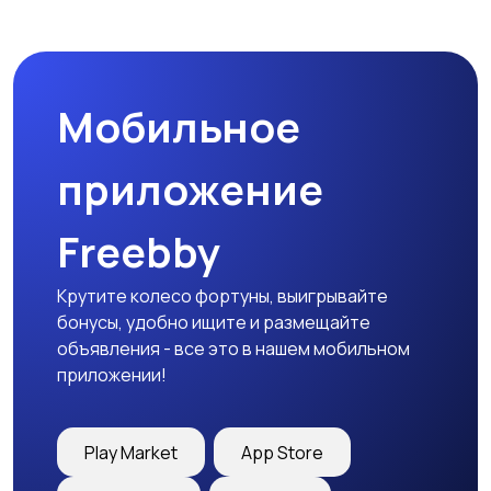
Пиджаки и костюмы
Платья и юбки
Мобильное
Трикотаж
Спортивная одежда
приложение
Freebby
Футболки и топы
Штаны и шорты
Крутите колесо фортуны, выигрывайте
бонусы, удобно ищите и размещайте
объявления - все это в нашем мобильном
приложении!
Другая женская
одежда
Play Market
App Store