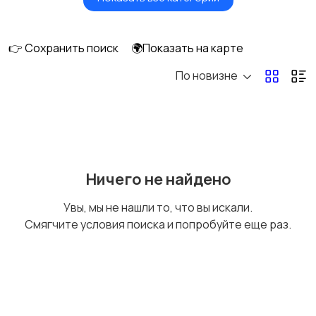
Будущим мамам
Верхняя одежда
👉 Сохранить поиск
🌍Показать на карте
По новизне
Головные уборы
Домашняя одежда
Комбинезоны
Купальники
Ничего не найдено
Увы, мы не нашли то, что вы искали.
Смягчите условия поиска и попробуйте еще раз.
Нижнее белье
Обувь