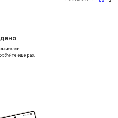
йдено
 вы искали.
робуйте еще раз.