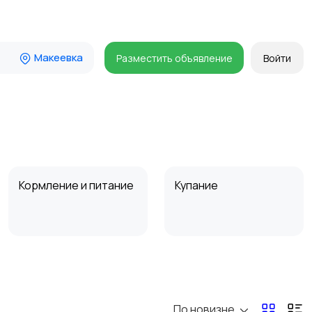
Макеевка
Разместить объявление
Войти
Кормление и питание
Купание
Товары для учебы
Прочие детские
товары
По новизне