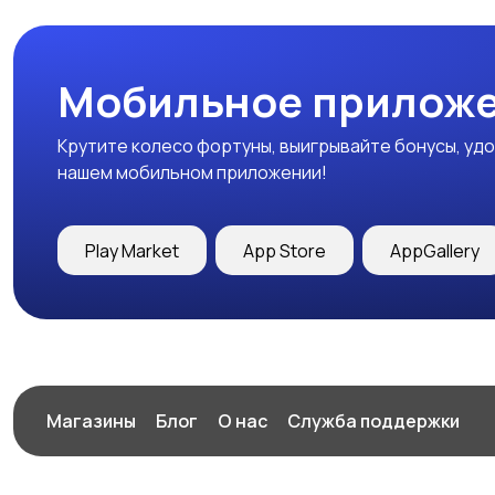
Мобильное приложе
Крутите колесо фортуны, выигрывайте бонусы, удо
нашем мобильном приложении!
Play Market
App Store
AppGallery
Магазины
Блог
О нас
Служба поддержки