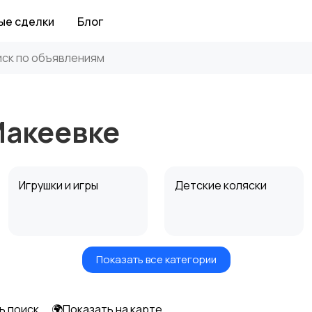
ые сделки
Блог
Макеевке
Игрушки и игры
Детские коляски
Показать все категории
Радио- и видеоняни
Товары для мам
ь поиск
🌍Показать на карте